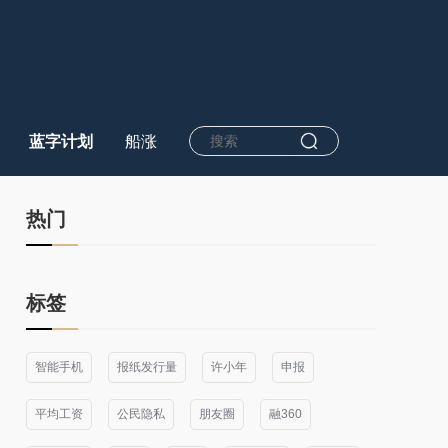
蓝字计划
船涨
热门
标签
智能手机
报纸发行量
许小年
申报
平均工资
公民隐私
朋友圈
融360