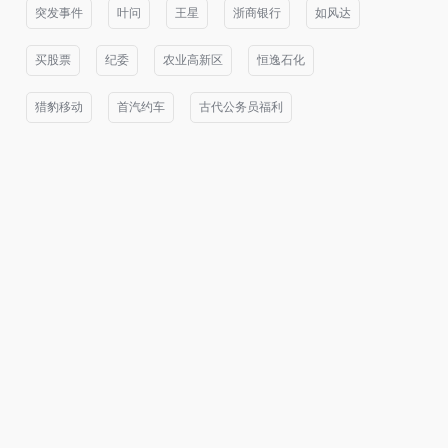
突发事件
叶问
王星
浙商银行
如风达
买股票
纪委
农业高新区
恒逸石化
猎豹移动
首汽约车
古代公务员福利