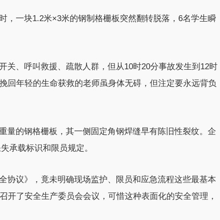
，一块1.2米×3米的钢制格栅板突然翻转脱落，6名学生瞬
关、呼叫救援、疏散人群，但从10时20分事故发生到12时
能挽回年轻的生命获救的老师虽身体无碍，但注定要永远背负
重量的钢格栅板，其一侧固定角钢焊缝早有陈旧性裂纹。企
缺失承载标识和限员规定。
全协议》，竟未明确现场监护、限员和应急流程这些最基本
还召开了安全生产委员会会议，可惜这种表面化的安全管理，