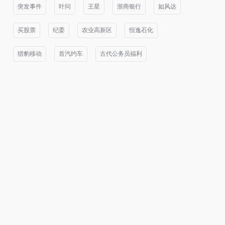
突发事件
叶问
王星
浙商银行
如风达
买股票
纪委
农业高新区
恒逸石化
猎豹移动
首汽约车
古代公务员福利