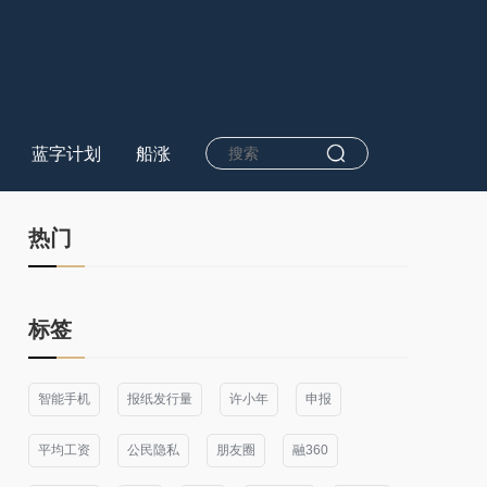
蓝字计划
船涨
热门
标签
智能手机
报纸发行量
许小年
申报
平均工资
公民隐私
朋友圈
融360